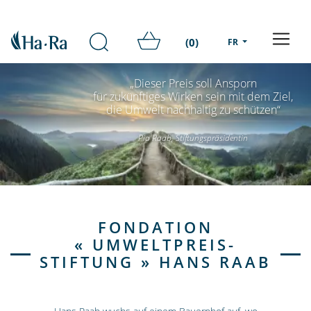
(0)
FR
„Dieser Preis soll Ansporn
für zukünftiges Wirken sein mit dem Ziel,
die Umwelt nachhaltig zu schützen“
Pia Raab, Stiftungspräsidentin
FONDATION
« UMWELTPREIS-
STIFTUNG » HANS RAAB