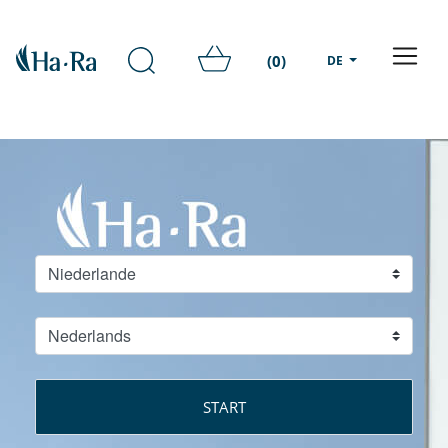
(0)
DE
START