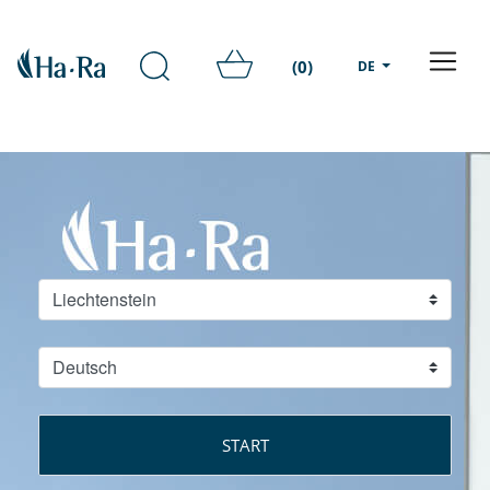
(0)
DE
START