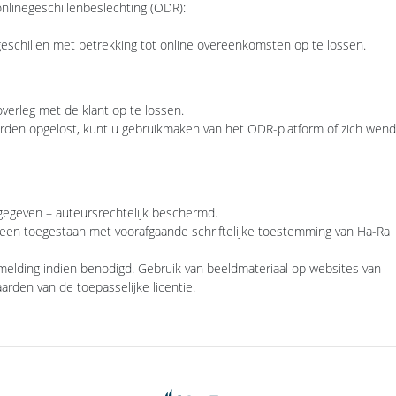
linegeschillenbeslechting (ODR):
schillen met betrekking tot online overeenkomsten op te lossen.
overleg met de klant op te lossen.
worden opgelost, kunt u gebruikmaken van het ODR-platform of zich wen
ngegeven – auteursrechtelijk beschermd.
alleen toegestaan met voorafgaande schriftelijke toestemming van Ha-Ra
melding indien benodigd. Gebruik van beeldmateriaal op websites van
rden van de toepasselijke licentie.