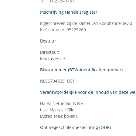
Tel.: 0165-343781
Inschrijving Handelsregister
Ingeschreven bij de Kamer van Koophandel (KvK)
KvK-nummer: 95225269
Bestuur
Directeur:
Markus Hölle
Btw-nummer (BTW-identificatienummer)
NL867048281B01
Verantwoordelijke voor de inhoud van deze we
Ha-Ra Netherlands B.V.
t.a.v. Markus Hölle
(Adres zoals boven)
Onlinegeschillenbeslechting (ODR)