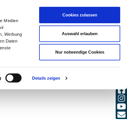
(0)
Cookies zulassen
AANMELDEN
DE / NL
le Medien
ir
Auswahl erlauben
en, Werbung
ren Daten
ienste
Nur notwendige Cookies
g
Details zeigen