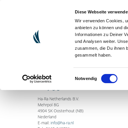
Diese Webseite verwende
(CURRENT)
ONLINESHOP
PARTY GEVEN
Wir verwenden Cookies, um
anbieten zu können und di
Informationen zu Deiner V
und Analysen weiter. Unse
Wettelijke inform
zusammen, die Du ihnen be
gesammelt haben.
Website
Website:
www.ha-ra.nl
Einwilligungsauswahl
Dienstverlener volgens Art. 3:15d BW en Wet elek
Notwendig
Bedrijfsgegevens
Ha-Ra Netherlands B.V.
Mehrpol 8G
4904 SK Oosterhout (NB)
Nederland
E-mail:
info@ha-ra.nl