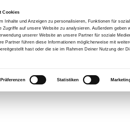
t Cookies
DROOMBAAN
OVER ONS
BEURZEN
ADVISEUR
 Inhalte und Anzeigen zu personalisieren, Funktionen für sozia
ZOEKEN
e Zugriffe auf unsere Website zu analysieren. Außerdem geben w
erwendung unserer Website an unsere Partner für soziale Medi
re Partner führen diese Informationen möglicherweise mit weite
atie
reitgestellt hast oder die sie im Rahmen Deiner Nutzung der D
tronische handel
Präferenzen
Statistiken
Marketin