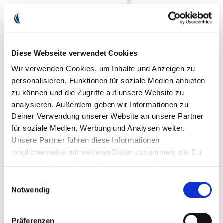
Diese Webseite verwendet Cookies
Wir verwenden Cookies, um Inhalte und Anzeigen zu
personalisieren, Funktionen für soziale Medien anbieten
zu können und die Zugriffe auf unsere Website zu
analysieren. Außerdem geben wir Informationen zu
Deiner Verwendung unserer Website an unsere Partner
SET BRILLANT ÉCLATANT
für soziale Medien, Werbung und Analysen weiter.
48.80 €
Unsere Partner führen diese Informationen
möglicherweise mit weiteren Daten zusammen, die Du
ihnen bereitgestellt hast oder die sie im Rahmen Deiner
Nutzung der Dienste gesammelt haben.
Einwilligungsauswahl
Notwendig
Präferenzen