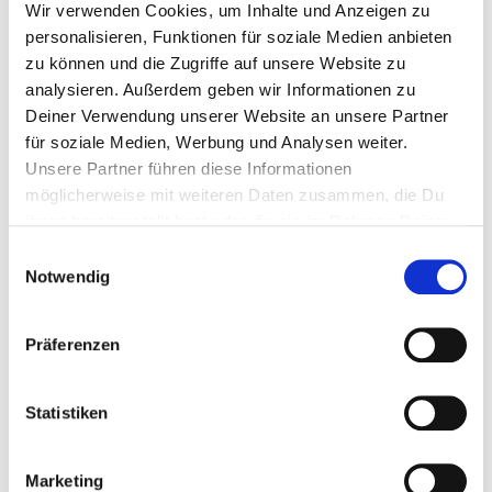
Wir verwenden Cookies, um Inhalte und Anzeigen zu
PORTEZ !
personalisieren, Funktionen für soziale Medien anbieten
HARA-NATURALS TE DONNE LA FORCE DE
VIVRE JOUR APRÈS JOUR LE CÔTÉ LE PLUS
zu können und die Zugriffe auf unsere Website zu
BEAU ET MEILLEUR DE « TOI ». AVEC NOS
analysieren. Außerdem geben wir Informationen zu
PRODUITS COSMÉTIQUES NATURELS OU BIO
DE GRANDE QUALITÉ, NOUS MISONS SUR LES
Deiner Verwendung unserer Website an unsere Partner
MEILLEURES SUBSTANCES ACTIVES
für soziale Medien, Werbung und Analysen weiter.
VÉGÉTALES EXISTANT DANS LA NATURE.
NOUS VEILLONS TOUJOURS À UN TRAITEMENT
Unsere Partner führen diese Informationen
DE QUALITÉ ET À UNE QUALITÉ PREMIUM DE
möglicherweise mit weiteren Daten zusammen, die Du
TOUS LES COMPOSANTS.
ihnen bereitgestellt hast oder die sie im Rahmen Deiner
Nutzung der Dienste gesammelt haben.
Einwilligungsauswahl
VERS LES PRODUITS
Notwendig
Präferenzen
Statistiken
TU DÉCIDES
OÙ ET QUAND TU TRAVAILLES
Marketing