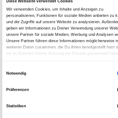
Diese Webseite verwendet Cookies
Wir verwenden Cookies, um Inhalte und Anzeigen zu
personalisieren, Funktionen für soziale Medien anbieten zu 
und die Zugriffe auf unsere Website zu analysieren. Außerd
Alina
geben wir Informationen zu Deiner Verwendung unserer Web
unsere Partner für soziale Medien, Werbung und Analysen we
Unsere Partner führen diese Informationen möglicherweise m
weiteren Daten zusammen, die Du ihnen bereitgestellt hast o
sie im Rahmen Deiner Nutzung der Dienste gesammelt habe
Einwilligungsauswahl
Notwendig
Alina
Präferenzen
Je vis mon rêve avec Ha-Ra parce que je peux facilement faire une
Statistiken
ici. Je pense que les produits sont excellents et j'aime passer 
avec les gens, et je peux aussi réaliser mes souhaits grâce à ce