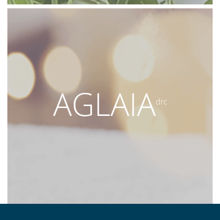
AGLAIA
drc