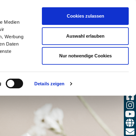
(0)
Cookies zulassen
CHE
ANMELDEN
DE / DE
le Medien
ir
Auswahl erlauben
en, Werbung
ren Daten
ienste
Nur notwendige Cookies
g
Details zeigen