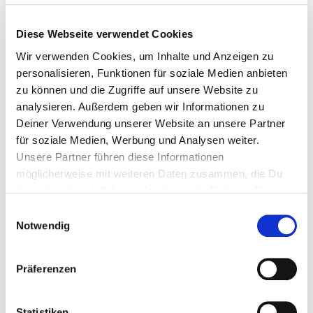
HOBBY,
FAMILIE UND
Diese Webseite verwendet Cookies
NEBENJOB
BERUF
Wir verwenden Cookies, um Inhalte und Anzeigen zu
ODER
personalisieren, Funktionen für soziale Medien anbieten
VEREINEN
zu können und die Zugriffe auf unsere Website zu
KARRIERE
analysieren. Außerdem geben wir Informationen zu
Deiner Verwendung unserer Website an unsere Partner
für soziale Medien, Werbung und Analysen weiter.
Unsere Partner führen diese Informationen
möglicherweise mit weiteren Daten zusammen, die Du
ihnen bereitgestellt hast oder die sie im Rahmen Deiner
FLEXIBLE
EINFACHER
Nutzung der Dienste gesammelt haben.
Einwilligungsauswahl
ZEITEINTEILUNG
START
Notwendig
Präferenzen
Statistiken