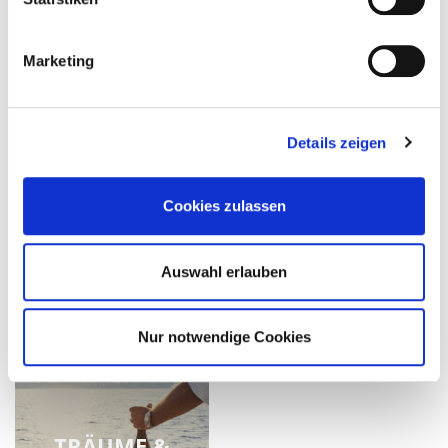
KEINE
ATTRAKTIVE
VORKENNTNISSE
VERDIENST-
Marketing
ERFORDERLICH
MÖGLICHKEITEN
Details zeigen
PRODUKTE,
Cookies zulassen
STARKE
DIE
NACHHALTIGE
JEDER
Auswahl erlauben
MARKE
HAUSHALT
BENÖTIGT
Nur notwendige Cookies
TRÄUME &